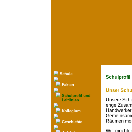
Schule
Schulprofil 
Fakten
Unser Schul
Schulprofil und
Unsere Schul
Leitlinien
enge Zusamm
Handwerkern
Kollegium
Gemeinsame P
Räumen monat
Geschichte
Wir möchten