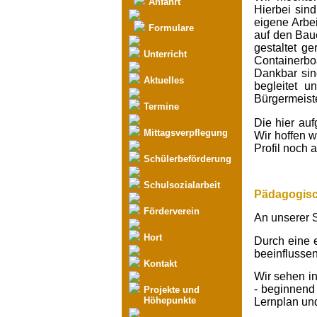
Anfahrt
Hierbei sind
eigene Arbei
Formulare
auf den Bau
gestaltet g
Unterricht
Containerbo
Dankbar sin
Aktuelles
begleitet 
Bürgermeist
Termine
Die hier auf
Mittagsverpflegung
Wir hoffen w
Profil noch 
Schülerbeförderung
Schulsozialarbeit
Pädagogisch
Förderverein
An unserer 
Hort
Durch eine 
beeinflussen
Kontakt
Wir sehen in
- beginnend
Projekte und
Höhepunkte
Lernplan un