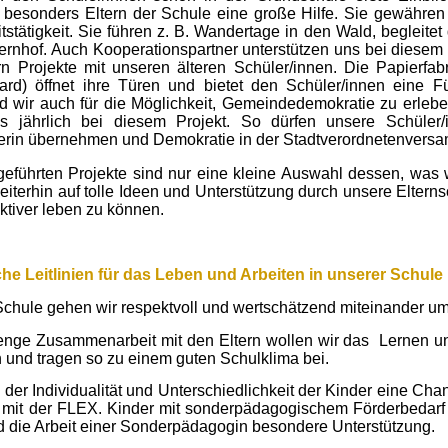
 besonders Eltern der Schule eine große Hilfe. Sie gewähren 
tstätigkeit. Sie führen z. B. Wandertage in den Wald, begleitet
ernhof. Auch Kooperationspartner unterstützen uns bei dies
ern Projekte mit unseren älteren Schüler/innen. Die Papierf
ard) öffnet ihre Türen und bietet den Schüler/innen eine F
d wir auch für die Möglichkeit, Gemeindedemokratie zu erleb
uns jährlich bei diesem Projekt. So dürfen unsere Schüle
erin übernehmen und Demokratie in der Stadtverordnetenvers
geführten Projekte sind nur eine kleine Auswahl dessen, was w
eiterhin auf tolle Ideen und Unterstützung durch unsere Eltern
aktiver leben zu können.
e Leitlinien für das Leben und Arbeiten in unserer Schule
Schule gehen wir respektvoll und wertschätzend miteinander um
enge Zusammenarbeit mit den Eltern wollen wir das
Lernen un
 und tragen so zu einem guten Schulklima bei.
 der Individualität und Unterschiedlichkeit der Kinder eine Ch
 mit der
FLEX.
Kinder mit sonderpädagogischem Förderbedarf e
d die Arbeit einer Sonderpädagogin besondere Unterstützung.