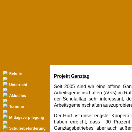
Schule
Projekt Ganztag
Unterricht
Seit 2005 sind wir eine offene Gan
Arbeitsgemeinschaften (AG's) im Rah
Aktuelles
der Schulalltag sehr interessant, d
Arbeitsgemeinschaften auszuprobier
Termine
Der Hort
ist unser engster Kooperatio
Mittagsverpflegung
haben erreicht, dass
90 Prozent
Ganztagsbetriebes, aber auch außer
Schülerbeförderung